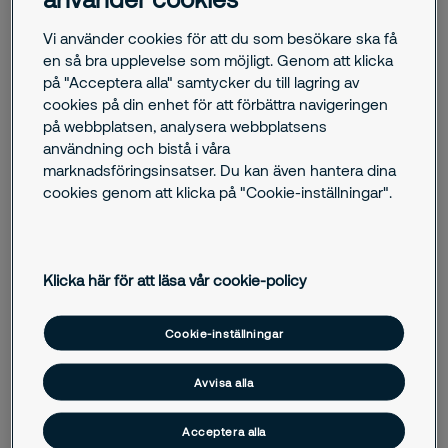
Vi använder cookies för att du som besökare ska få
en så bra upplevelse som möjligt. Genom att klicka
på "Acceptera alla" samtycker du till lagring av
I vår certifierade larmcentral hanterar vi inkommande samtal
cookies på din enhet för att förbättra navigeringen
och larm för våra kunder. Både från av oss tillhandahållna
på webbplatsen, analysera webbplatsens
tekniska anläggningar eller kundens anläggningar.
användning och bistå i våra
marknadsföringsinsatser. Du kan även hantera dina
Personlarm är kopplat till larmcentralen för åtgärd på larm.
cookies genom att klicka på "Cookie-inställningar".
När vi hanterar larm i vår larmcentral dokumenterar vi
personuppgifter för våra kunders ändamål. Securitas agerar
främst som personuppgiftsbiträde.
Klicka här för att läsa vår cookie-policy
I våra produktionssystem har vi dock skyldighet att
dokumentera hur vi har hanterar inkommande larmärendet
(åtgärder och händelser) tillsammans med loggning av
Cookie-inställningar
tidpunkter. Ett krav för att vara en certifierad larmcentral
enlig SSF 136:4/5. För de samtal (ljud) som hanteras via vår
Avvisa alla
talutrustning (telefoni) i vår Larmcentral är Securitas
personuppgiftsansvariga.
Acceptera alla