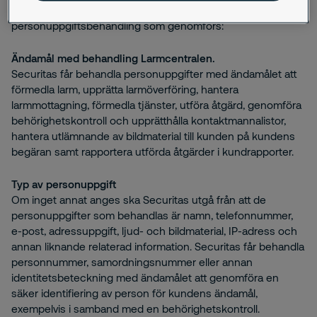
Förslag från Securitas till våra kunder på den
personuppgiftsbehandling som genomförs:
Ändamål med behandling Larmcentralen.
Securitas får behandla personuppgifter med ändamålet att
förmedla larm, upprätta larmöverföring, hantera
larmmottagning, förmedla tjänster, utföra åtgärd, genomföra
behörighetskontroll och upprätthålla kontaktmannalistor,
hantera utlämnande av bildmaterial till kunden på kundens
begäran samt rapportera utförda åtgärder i kundrapporter.
Typ av personuppgift
Om inget annat anges ska Securitas utgå från att de
personuppgifter som behandlas är namn, telefonnummer,
e-post, adressuppgift, ljud- och bildmaterial, IP-adress och
annan liknande relaterad information. Securitas får behandla
personnummer, samordningsnummer eller annan
identitetsbeteckning med ändamålet att genomföra en
säker identifiering av person för kundens ändamål,
exempelvis i samband med en behörighetskontroll.