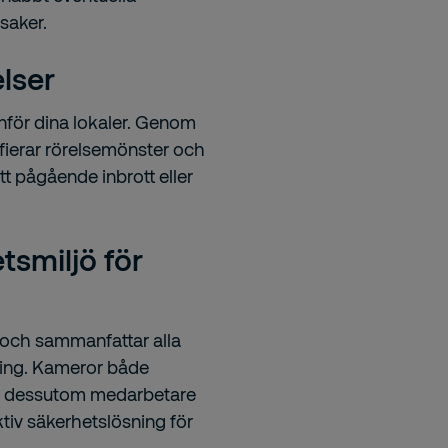
saker.
elser
nför dina lokaler. Genom
ifierar rörelsemönster och
t pågående inbrott eller
tsmiljö för
 och sammanfattar alla
ning. Kameror både
er dessutom medarbetare
ektiv säkerhetslösning för