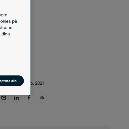
 som
ookies på
latsens
 dina
ptera alla
november 16, 2021