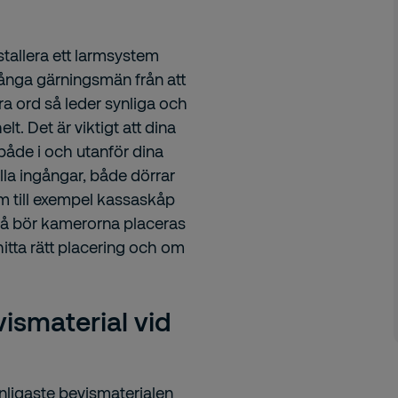
stallera ett larmsystem
nga gärningsmän från att
ra ord så leder synliga och
lt. Det är viktigt att dina
både i och utanför dina
lla ingångar, både dörrar
Om till exempel kassaskåp
 så bör kamerorna placeras
 hitta rätt placering och om
vismaterial vid
nligaste bevismaterialen