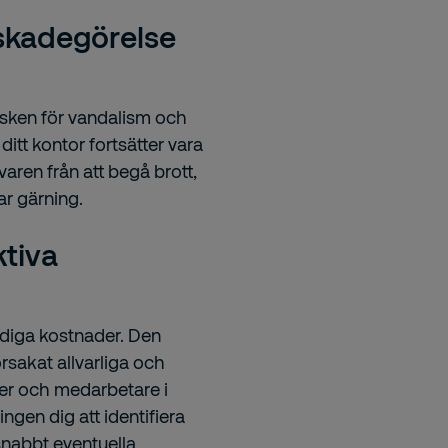
skadegörelse
sken för vandalism och
itt kontor fortsätter vara
aren från att begå brott,
ar gärning.
ktiva
diga kostnader. Den
akat allvarliga och
r och medarbetare i
ngen dig att identifiera
snabbt eventuella