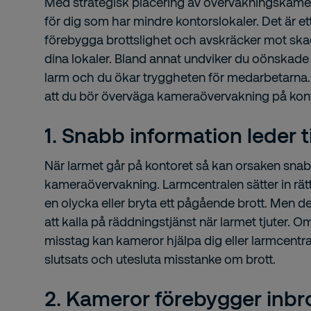
Med strategisk placering av övervakningskamer
för dig som har mindre kontorslokaler. Det är ett 
förebygga brottslighet och avskräcker mot ska
dina lokaler. Bland annat undviker du oönskade 
larm och du ökar tryggheten för medarbetarna. Hä
att du bör överväga kameraövervakning på kont
1. Snabb information leder ti
När larmet går på kontoret så kan orsaken snab
kameraövervakning. Larmcentralen sätter in rätt
en olycka eller bryta ett pågående brott. Men det
att kalla på räddningstjänst när larmet tjuter. O
misstag kan kameror hjälpa dig eller larmcentrale
slutsats och utesluta misstanke om brott.
2. Kameror förebygger inbr