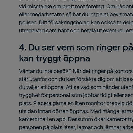
vid misstanke om brott mot företag. Om någonti
eller medarbetarna så har du inspelat bevismate
polisen. Ditt försäkringsbolag kan också ta del 
utreda vad som hänt och betala ut eventuell ers
4. Du ser vem som ringer p
kan tryggt öppna
Väntar du inte besök? När det ringer på konto
står utanför och du kan försäkra dig om att be
du väljer att öppna. Att se vad som händer utan
trygghet för personal som jobbar tidigt eller 
plats. Placera gärna en liten monitor bredvid dör
utsidan innan dörren öppnas. Med många larm
kamerorna i en app. Dessutom ökar kameror tr
personen på plats låser, larmar och lämnar arbe