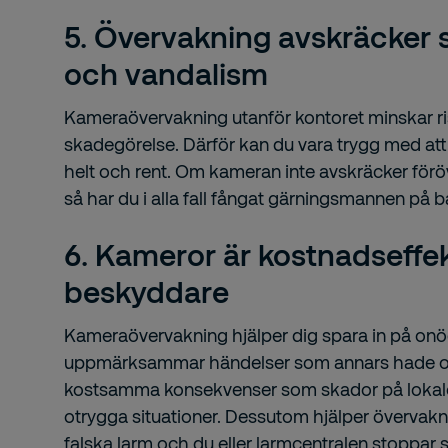
5. Övervakning avskräcker 
och vandalism
Kameraövervakning utanför kontoret minskar ri
skadegörelse. Därför kan du vara trygg med att d
helt och rent. Om kameran inte avskräcker föröv
så har du i alla fall fångat gärningsmannen på b
6. Kameror är kostnadseffe
beskyddare
Kameraövervakning hjälper dig spara in på onö
uppmärksammar händelser som annars hade ors
kostsamma konsekvenser som skador på lokale
otrygga situationer. Dessutom hjälper övervakni
falska larm och du eller larmcentralen stoppar 