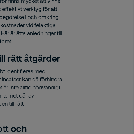
or finns mycket att vinna
effektivt verktyg för att
degörelse i och omkring
kostnader vid felaktiga
r är åtta anledningar till
oret.
ll rätt åtgärder
bt identifieras med
 insatser kan då förhindra
 är inte alltid nödvändigt
m larmet går av
n till rätt
ott och