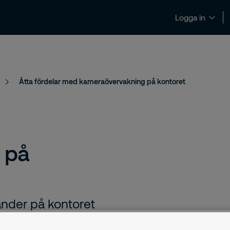
Logga in
Nyheter och insikter
Kontakt och support
Åtta fördelar med kameraövervakning på kontoret
 på
händer på kontoret
ssheten att det är