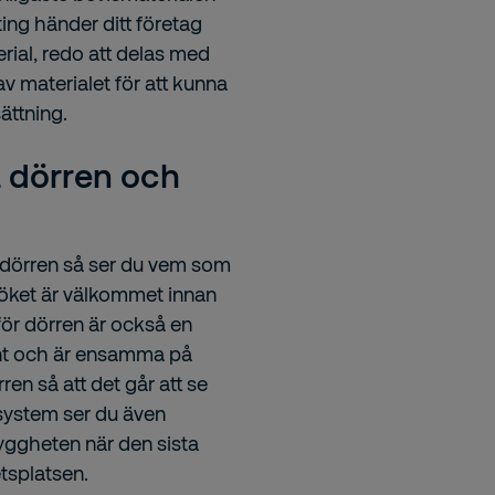
ng händer ditt företag
rial, redo att delas med
av materialet för att kunna
ättning.
å dörren och
rsdörren så ser du vem som
söket är välkommet innan
för dörren är också en
sent och är ensamma på
ren så att det går att se
system ser du även
yggheten när den sista
tsplatsen.