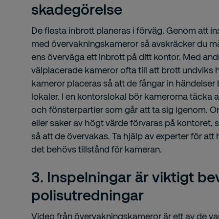
skadegörelse
De flesta inbrott planeras i förväg. Genom att in
med övervakningskameror så avskräcker du må
ens överväga ett inbrott på ditt kontor. Med and
välplacerade kameror ofta till att brott undviks he
kameror placeras så att de fångar in händelser 
lokaler. I en kontorslokal bör kamerorna täcka a
och fönsterpartier som går att ta sig igenom. 
eller saker av högt värde förvaras på kontoret,
så att de övervakas. Ta hjälp av experter för att
det behövs tillstånd för kameran.
3. Inspelningar är viktigt be
polisutredningar
Video från övervakningskameror är ett av de va