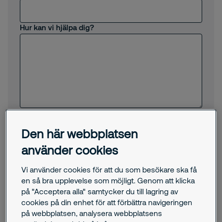
Hur kan vi hjälpa dig?
Jag samtycker till att Securitas skickar
erbjudanden, nyheter och annan relevant
Den här webbplatsen
information till mig via e-post.
Genom att skicka oss detta formulär godkänner du
använder cookies
att Securitas behandlar dina personuppgifter. Här kan
du ta del av vår
integritetspolicy
.
Vi använder cookies för att du som besökare ska få
Jag är inte en robot
en så bra upplevelse som möjligt. Genom att klicka
på "Acceptera alla" samtycker du till lagring av
cookies på din enhet för att förbättra navigeringen
Submit
på webbplatsen, analysera webbplatsens