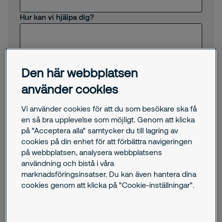
Hur kan vi hjälpa dig?
Den här webbplatsen
använder cookies
Jag samtycker till att Securitas skickar
Vi använder cookies för att du som besökare ska få
erbjudanden, nyheter och annan relevant
en så bra upplevelse som möjligt. Genom att klicka
information till mig via e-post.
på "Acceptera alla" samtycker du till lagring av
Genom att skicka oss detta formulär godkänner du
att Securitas behandlar dina personuppgifter. Här kan
cookies på din enhet för att förbättra navigeringen
du ta del av vår
integritetspolicy
.
på webbplatsen, analysera webbplatsens
användning och bistå i våra
Jag är inte en robot
marknadsföringsinsatser. Du kan även hantera dina
cookies genom att klicka på "Cookie-inställningar".
Submit