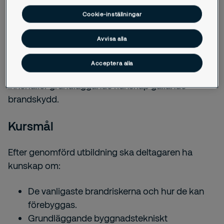
dina medarbetare kunskap i hur ni ska agera för att
Cookie-inställningar
förhindra en brand och begränsa dess skada.
Avvisa alla
Vem riktar sig kursen till?
Acceptera alla
Kursen är nödvändig för alla på arbetsplatsen och
innehåller grundläggande kunskap gällande
brandskydd.
Kursmål
Efter genomförd utbildning ska deltagaren ha
kunskap om:
De vanligaste brandriskerna och hur de kan
förebyggas.
Grundläggande byggnadstekniskt