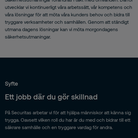
utvecklar vi kontinuerligt våra arbetssätt, vår kompetens och
våra lösningar för att möta våra kunders behov och bidra till
tryggare verksamheter och samhällen. Genom att ständigt
utmana dagens lösningar kan vi möta morgondagens
säkerhetsutmaningar.
Syfte
Ett jobb där du gör skillnad
På Securitas arbetar vi för att hjälpa människor att känna sig
trygga. Oavsett vilken roll du har är du med och bidrar till ett
säkrare samhälle och en tryggare vardag för andra.