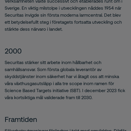
Verksamheten växte successivt och etablerades runt om i
Sverige. En viktig milstolpe i utvecklingen nåddes 1954 när
Securitas invigde sin första moderna larmcentral. Det blev
ett betydelsefullt steg i företagets fortsatta utveckling och
stärkte dess närvaro i landet.
2000
Securitas stärker sitt arbete inom hållbarhet och
samhällsansvar. Som första globala leverantör av
skyddstjänster inom säkerhet har vi åtagit oss att minska
våra växthusgasutsläpp i alla tre scope inom ramen för
Science Based Targets initiative (SBT). I december 2023 fick
våra kortsiktiga mål validerade fram till 2030.
Framtiden
Säkerhetsutmaningar förändras i takt med omvärlden. Därför