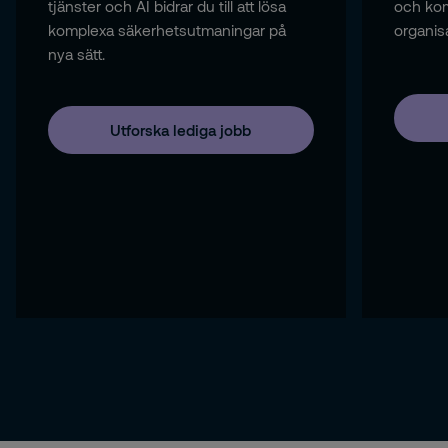
tjänster och AI bidrar du till att lösa
och kom
komplexa säkerhetsutmaningar på
organis
nya sätt.
Utforska lediga jobb