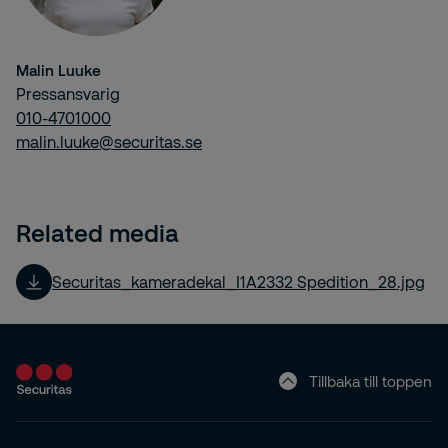
Malin Luuke
Pressansvarig
010-4701000
malin.luuke@securitas.se
Related media
Securitas_kameradekal_I1A2332 Spedition_28.jpg
Tillbaka till toppen