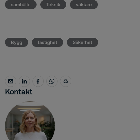
samhälle
Teknik
väktare
Bygg
fastighet
Säkerhet
Kontakt