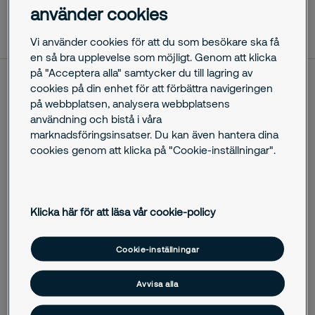
använder cookies
oktober 29, 2025
Vi använder cookies för att du som besökare ska få
en så bra upplevelse som möjligt. Genom att klicka
på "Acceptera alla" samtycker du till lagring av
cookies på din enhet för att förbättra navigeringen
Securitas Sverige AB har ingått nytt avtal med Eslövs
på webbplatsen, analysera webbplatsens
Bostads AB gällande parkeringsförvaltning och
användning och bistå i våra
mobilitetstjänster för cirka 1 400 parkeringsplatser.
marknadsföringsinsatser. Du kan även hantera dina
Företaget är en befintlig kund till Securitas och avtalet leder
cookies genom att klicka på "Cookie-inställningar".
till ett fortsatt arbete tillsammans. Leveransen av produkter
och tjänster innebär att Securitas får ett helhetsgrepp kring
kontraktshantering, uthyrning, köhantering och integrerad
laddning av elbilar för både kontraktskunder och publik
Klicka här för att läsa vår cookie-policy
laddning. I avtalet ingår även 1st Line Support, vilket innebär
att eventuella frågor från Eslövs Bostads kunder går via
Securitas.
Cookie-inställningar
Eslövs Bostads mål var att anlita en operatör med
Avvisa alla
kapaciteten att ta ett helhetsansvar för en digitaliserad och
automatiserad kontraktshantering, vilket ledde till avtalet