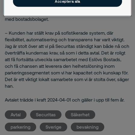
Acceptera alla
med Securitas.
Emil Poikela
, Key Account Manager på
Securitas, är stolt över det fortsatta samarbetet tillsammans
med bostadsbolaget.
– Kunden har ställt krav på sofistikerade system, där
flexibilitet, automatisering och transparens har varit viktigt.
Jag är stolt över att vi på Securitas ständigt kan både nå och
överträffa kundernas krav, så som i detta avtal. Det är roligt
att få fortsätta utveckla samarbetet med Eslövs Bostads,
och få chansen att leverera den helhetslösning inom
parkeringssegmentet som vi har kapacitet och kunskap för.
Det är ett viktigt lokalt samarbete som vi är stolta över, säger
han.
Avtalet trädde i kraft 2024-04-01 och gäller i upp till fem år.
Avtal
Securitas
Säkerhet
parkering
Sverige
bevakning