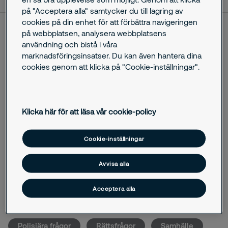
på "Acceptera alla" samtycker du till lagring av
cookies på din enhet för att förbättra navigeringen
på webbplatsen, analysera webbplatsens
Securitas spelar en viktig roll för våra kunder och vårt
användning och bistå i våra
samhälle, år 2021 var inget undantag. I en värld där riskerna
marknadsföringsinsatser. Du kan även hantera dina
ständigt förändras hjälper vi människor att känna sig trygga
cookies genom att klicka på "Cookie-inställningar".
– året runt, dygnet runt.
Hur gick det då för Securitas under det föregående året?
Års- och hållbarhetsredovisningen för 2021 är nu tillgänglig
Klicka här för att läsa vår cookie-policy
och kan läsas och laddas ner via länken nedan.
Cookie-inställningar
Securitas
Års- och hållbarhetsredovisning
Avvisa alla
Acceptera alla
Kriser
tillbud
Brott
Polisiära frågor
Rättsfrågor
Samhälle