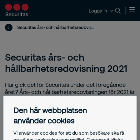
Logga in
Securitas års- och hållbarhetsredovisning 2021
Securitas års- och
hållbarhetsredovisning 2021
Hur gick det för Securitas under det föregående
året? Års- och hållbarhetsredovisningen för 2021 är
nu tillgänglig.
Den här webbplatsen
använder cookies
oktober 29, 2025
Vi använder cookies för att du som besökare ska få
en så bra upplevelse som möjligt. Genom att klicka