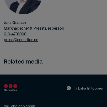
Jens Granath
Marknadschef & Presstalesperson
010-4701000
press@securitas.se
Related media
Tillbaka till toppen
Välj land och språk