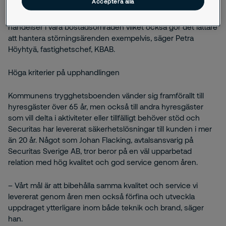
Acceptera alla
problem i sitt boende kvällar och helger. Men det är också
en säkerhet för oss som hyresvärd då vi får en överblick av
händelser i våra bostadsområden vilket också gör det lättare
att hantera störningsärenden exempelvis, säger Petra
Höyhtyä, fastighetschef, KBAB.
Höga kriterier på upphandlingen
Kommunens trygghetsboenden vänder sig framförallt till
hyresgäster över 65 år, men också till andra hyresgäster
som vill delta i aktiviteter eller tillfälligt behöver stöd och
Securitas har levererat säkerhetslösningar till kunden i mer
än 20 år. Något som Johan Flacking, avtalsansvarig på
Securitas Sverige AB, tror beror på en väl upparbetad
relation med hög kvalitet och god service genom åren.
– Vårt mål är att bibehålla samma kvalitet och service vi
levererat genom åren men också förfina och utveckla
uppdraget ytterligare inom både teknik och brand, säger
han.