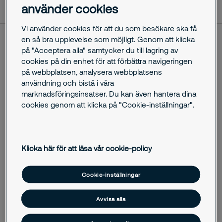
använder cookies
Vi använder cookies för att du som besökare ska få
en så bra upplevelse som möjligt. Genom att klicka
Karlstads Bostads AB(KBAB) äger och förvaltar cirka 7 500
på "Acceptera alla" samtycker du till lagring av
hyreslägenheter och lokaler i centrala Karlstad. Nu har de
cookies på din enhet för att förbättra navigeringen
tecknat nytt avtal med Securitas Sverige AB gällande
på webbplatsen, analysera webbplatsens
säkerhetstjänster.
användning och bistå i våra
marknadsföringsinsatser. Du kan även hantera dina
cookies genom att klicka på "Cookie-inställningar".
I början av mars trädde avtalet i kraft där Securitas Sverige
AB har fått fortsatt förtroende att leverera säkerhetstjänster
så som fastighetsjour, trygghetsjour och "kvällshjälpen" för
de som bor på kommunens trygghetsboenden Viken,
Klicka här för att läsa vår cookie-policy
Sixbacken och Hagaborg.
Uppdraget går ut på att skapa trygghet för KBAB:s
Cookie-inställningar
hyresgäster efter kontorstider, något som upplevs som
positivt både för kunden och hyresgästerna.
Avvisa alla
– Nu finns det alltid någon att ringa om våra hyresgäster har