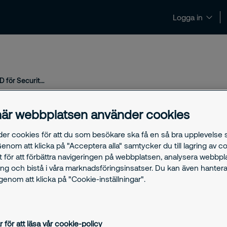
Logga in
Nyheter och insikter
Kontakt och support
Joachim Källsholm kommer lämna sin roll som VD för Securitas Sverige under 2020
är webbplatsen använder cookies
m kommer lämna sin
der cookies för att du som besökare ska få en så bra upplevelse
curitas Sverige
Genom att klicka på "Acceptera alla" samtycker du till lagring av c
t för att förbättra navigeringen på webbplatsen, analysera webbp
ng och bistå i våra marknadsföringsinsatser. Du kan även hantera
enom att klicka på "Cookie-inställningar".
ecuritas Sverige har Joachim Källsholm
r för att läsa vår cookie-policy