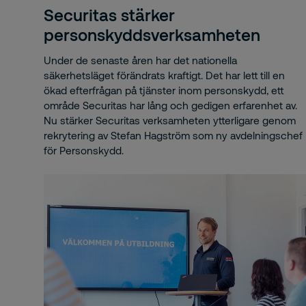
Securitas stärker
Bra
personskyddsverksamheten
Bra
Under de senaste åren har det nationella
säkerhetsläget förändrats kraftigt. Det har lett till en
bra
ökad efterfrågan på tjänster inom personskydd, ett
område Securitas har lång och gedigen erfarenhet av.
br
Nu stärker Securitas verksamheten ytterligare genom
rekrytering av Stefan Hagström som ny avdelningschef
bra
för Personskydd.
bra
bra
bra
bra
brot