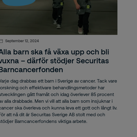
September 12, 2024
Alla barn ska få växa upp och bli
vuxna – därför stödjer Securitas
Barncancerfonden
Varje dag drabbas ett barn i Sverige av cancer. Tack vare
forskning och effektivare behandlingsmetoder har
utvecklingen gått framåt och idag överlever 85 procent
av alla drabbade. Men vi vill att alla barn som insjuknar i
cancer ska överleva och kunna leva ett gott och långt liv.
För att nå dit är Securitas Sverige AB stolt med och
stödjer Barncancerfondens viktiga arbete.