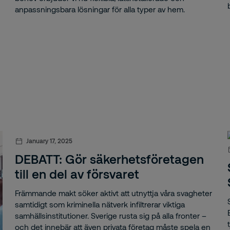
anpassningsbara lösningar för alla typer av hem.
nd och räddning
ndfarliga Arbeten
ndinstruktör
andman
ndskydd
ndskyddskoordinator
January 17, 2025
ndskyddstjänster
DEBATT: Gör säkerhetsföretagen
ndsäkerhet
till en del av försvaret
Främmande makt söker aktivt att utnyttja våra svagheter
ndtjänster
samtidigt som kriminella nätverk infiltrerar viktiga
samhällsinstitutioner. Sverige rusta sig på alla fronter –
t
och det innebär att även privata företag måste spela en