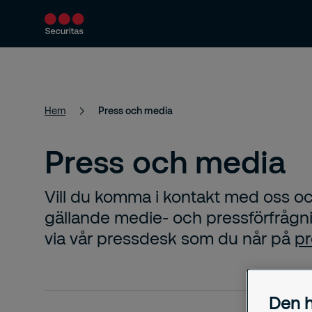
Produkter och tjänster
Säkerhetslösningar
Hem
Press och media
Press och media
Vill du komma i kontakt med oss o
gällande medie- och pressförfrågni
via vår pressdesk som du når på
pr
Den h