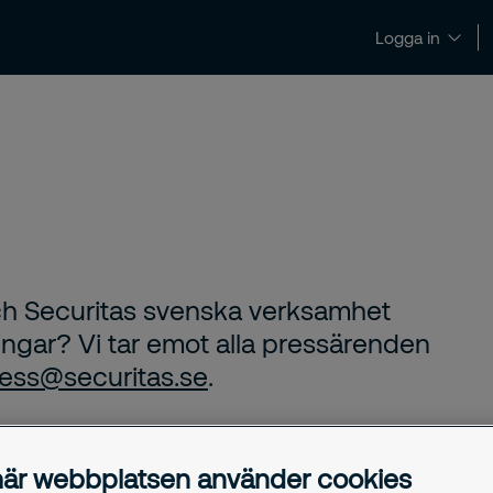
Logga in
Nyheter och insikter
Kontakt och support
ch Securitas svenska verksamhet
ngar? Vi tar emot alla pressärenden
ess@securitas.se
.
är webbplatsen använder cookies