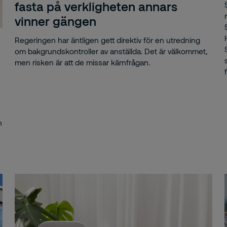
fasta på verkligheten annars
vinner gängen
ro Pro Center
Regeringen har äntligen gett direktiv för en utredning
igo Holdning
om bakgrundskontroller av anställda. Det är välkommet,
men risken är att de missar kärnfrågan.
ers Tegnell
ika Sörenstam
p
n
Media
etsgivare
etsgivarvarumärke
etslöshet
itektkopia