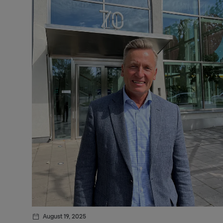
Arl
Arx
Avta
Bak
Bar
bev
Bil
Bjö
Bo
bra
August 19, 2025