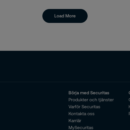
aljhandel
talisering
Load More
-marknaden
tning Elizabeth II
nomi
fant
ordon
Börja med Securitas
Produkter och tjänster
loyer branding
Varför Securitas
Kontakta oss
loyerBrandingAwards2021
Karriär
MySecuritas
rgi