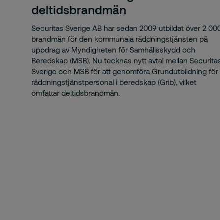
Cor
deltidsbrandmän
Cov
Securitas Sverige AB har sedan 2009 utbildat över 2 00
brandmän för den kommunala räddningstjänsten på
Dag
uppdrag av Myndigheten för Samhällsskydd och
Beredskap (MSB). Nu tecknas nytt avtal mellan Securita
Da
Sverige och MSB för att genomföra Grundutbildning för
räddningstjänstpersonal i beredskap (Grib), vilket
dar
omfattar deltidsbrandmän.
Dav
deb
Deb
De
Det