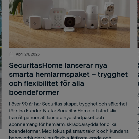
anda
 larm
l
grundskontroller
April 24, 2025
SecuritasHome lanserar nya
ncancerfonden
smarta hemlarmspaket – trygghet
akning
och flexibilitet för alla
boendeformer
dkommunikation
I över 90 år har Securitas skapat trygghet och säkerhet
rn Eriksson
för sina kunder. Nu tar SecuritasHome ett stort kliv
framåt genom att lansera nya startpaket och
rgholms kommun
abonnemang för hemlarm, skräddarsydda för olika
boendeformer. Med fokus på smart teknik och kundens
nd
behov erbjuder vi nu flexibla, lättinstallerade och