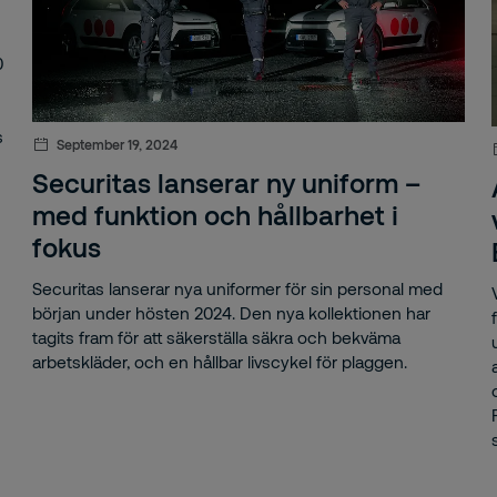
onapandemi
id-19
0
ens media
s
September 19, 2024
mberg
Securitas lanserar ny uniform –
kwebb
med funktion och hållbarhet i
fokus
id Skyman
Securitas lanserar nya uniformer för sin personal med
att
början under hösten 2024. Den nya kollektionen har
tagits fram för att säkerställa säkra och bekväma
att
arbetskläder, och en hållbar livscykel för plaggen.
på
 gyllene färgfeltrycket