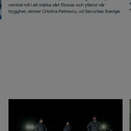
central roll i att stärka vårt försvar och ytterst vår
ttsförebyggande
trygghet, skriver Cristina Petrescu, vd Securitas Sverige.
nna
iker
ar
klubb
motor
l Dahlén
TV
ona