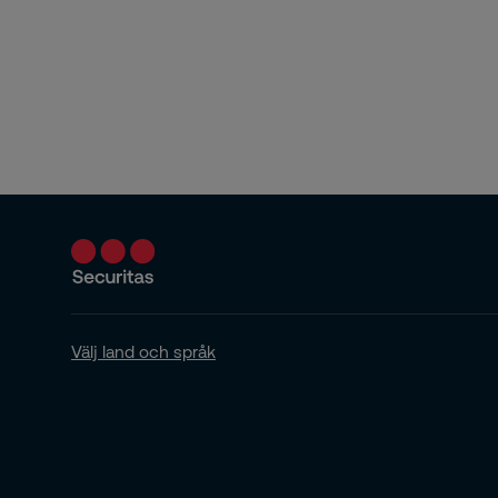
Det
digi
DIY
DIY
Drot
Eko
ele
elf
Välj land och språk
emp
Emp
ene