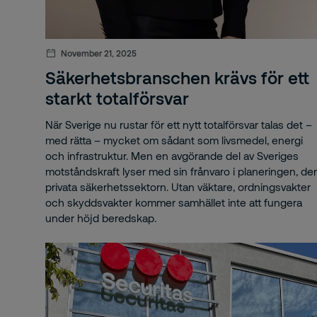
Alc
November 21, 2025
All
Säkerhetsbranschen krävs för ett
And
starkt totalförsvar
Ann
När Sverige nu rustar för ett nytt totalförsvar talas det –
med rätta – mycket om sådant som livsmedel, energi
Ap
och infrastruktur. Men en avgörande del av Sveriges
motståndskraft lyser med sin frånvaro i planeringen, de
AR 
privata säkerhetssektorn. Utan väktare, ordningsvakter
och skyddsvakter kommer samhället inte att fungera
arb
under höjd beredskap.
Arb
Arb
Ark