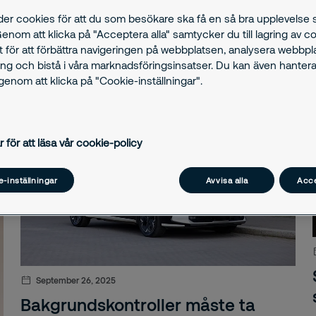
der cookies för att du som besökare ska få en så bra upplevelse
Sök
Genom att klicka på "Acceptera alla" samtycker du till lagring av c
i
nyhetsarkiv
t för att förbättra navigeringen på webbplatsen, analysera webbp
ng och bistå i våra marknadsföringsinsatser. Du kan även hantera
killing banco gul
enom att klicka på "Cookie-inställningar".
elefanter
och B-polis
r för att läsa vår cookie-policy
Secure
-inställningar
Avvisa alla
Acce
ärverken
ica
osvenskarnas riksförbund
September 26, 2025
onbladet
Bakgrundskontroller måste ta
rm.com