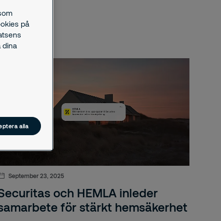
 som
ookies på
latsens
 dina
ptera alla
September 23, 2025
Securitas och HEMLA inleder
samarbete för stärkt hemsäkerhet