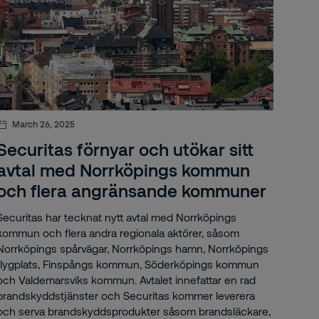
March 26, 2025
Securitas förnyar och utökar sitt
avtal med Norrköpings kommun
och flera angränsande kommuner
Securitas har tecknat nytt avtal med Norrköpings
kommun och flera andra regionala aktörer, såsom
Norrköpings spårvägar, Norrköpings hamn, Norrköpings
flygplats, Finspångs kommun, Söderköpings kommun
och Valdemarsviks kommun. Avtalet innefattar en rad
brandskyddstjänster och Securitas kommer leverera
och serva brandskyddsprodukter såsom brandsläckare,