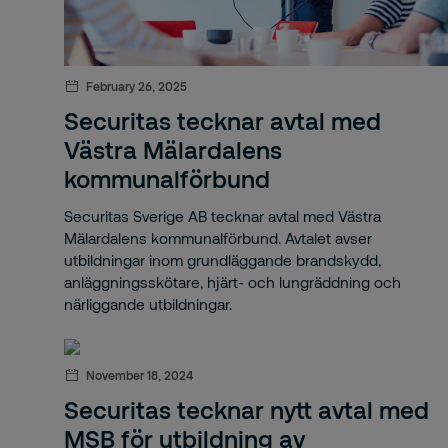
Bro
Bru
February 26, 2025
but
Securitas tecknar avtal med
Västra Mälardalens
BYA
kommunalförbund
båt
Securitas Sverige AB tecknar avtal med Västra
båt
Mälardalens kommunalförbund. Avtalet avser
utbildningar inom grundläggande brandskydd,
båt
anläggningsskötare, hjärt- och lungräddning och
närliggande utbildningar.
Car
CC
November 18, 2024
Securitas tecknar nytt avtal med
Cor
MSB för utbildning av