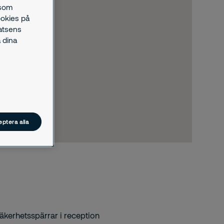
 som
ookies på
latsens
 dina
ptera alla