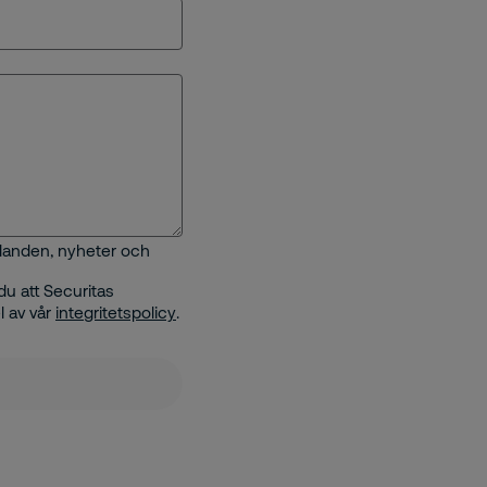
judanden, nyheter och
u att Securitas
l av vår
integritetspolicy
.