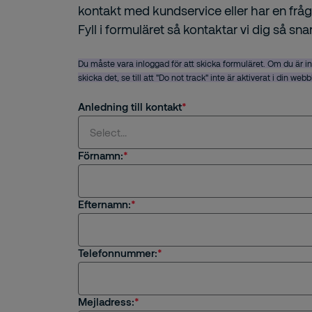
kontakt med kundservice eller har en frå
Fyll i formuläret så kontaktar vi dig så sna
Du måste vara inloggad för att skicka formuläret. Om du är i
skicka det, se till att "Do not track" inte är aktiverat i din web
Anledning till kontakt
Select...
Förnamn:
Select...
Efternamn:
Jag är intresserad av en tjänst eller säkerhets
Jag är kund hos Securitas
Telefonnummer:
Frågor om rekrytering eller karriär på Securitas
Mejladress:
Övrigt