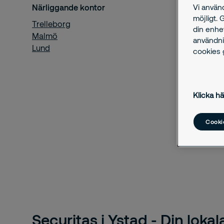
Närliggande kontor
Vi använ
möjligt. 
Trelleborg
din enhe
Malmö
användni
Lund
cookies g
Klicka hä
Cookie
Securitas i Ystad - Din lokal