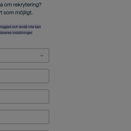
ga om rekrytering?
rt som möjligt.
nloggad och ändå inte kan
bläsares inställningar.
lösning från Securitas