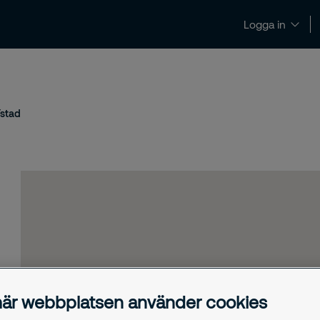
Logga in
Nyheter och insikter
Kontakt och support
stad
är webbplatsen använder cookies