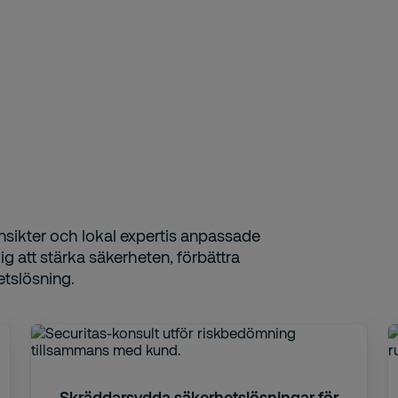
nsikter och lokal expertis anpassade
g att stärka säkerheten, förbättra
etslösning.
Skräddarsydda säkerhetslösningar för