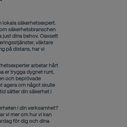
in lokala säkerhetsexpert.
inom säkerhetsbranschen
a just dina behov. Oavsett
ringsstjänster, väktare
ng på distans, har vi
hetsexperter arbetar hårt
na er trygga dygnet runt,
ken och beprövade
bt agera om något skulle
id sätter din säkerhet i
äkerheten i din verksamhet?
ar vi mer om hur vi kan
ardag för dig och dina