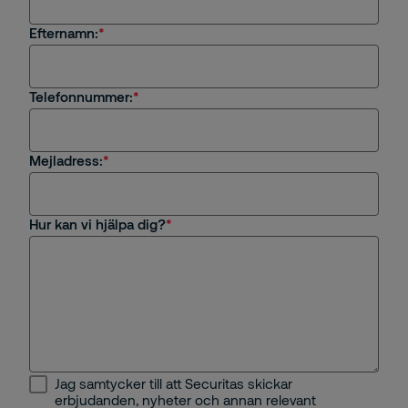
Efternamn:
Jag är intresserad av en tjänst eller
säkerhetslösning från Securitas
Jag är kund hos Securitas
Telefonnummer:
Frågor om rekrytering eller karriär på Securitas
Mejladress:
Övrigt
Hur kan vi hjälpa dig?
Jag samtycker till att Securitas skickar
erbjudanden, nyheter och annan relevant