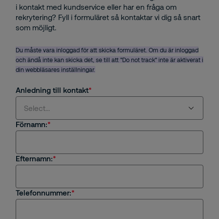
i kontakt med kundservice eller har en fråga om
rekrytering? Fyll i formuläret så kontaktar vi dig så snart
som möjligt.
Du måste vara inloggad för att skicka formuläret. Om du är inloggad
och ändå inte kan skicka det, se till att "Do not track" inte är aktiverat i
din webbläsares inställningar.
Anledning till kontakt
Select...
Förnamn:
Select...
Efternamn:
Jag är intresserad av en tjänst eller
säkerhetslösning från Securitas
Jag är kund hos Securitas
Telefonnummer:
Frågor om rekrytering eller karriär på Securitas