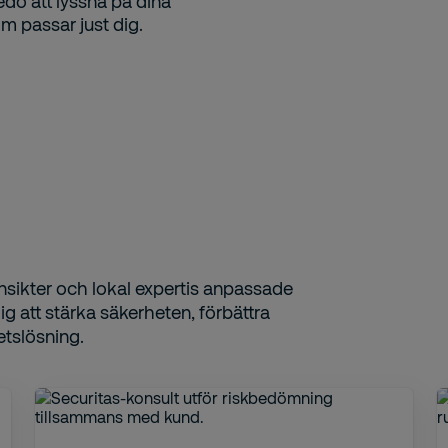
edo att lyssna på dina
m passar just dig.
nsikter och lokal expertis anpassade
g att stärka säkerheten, förbättra
etslösning.