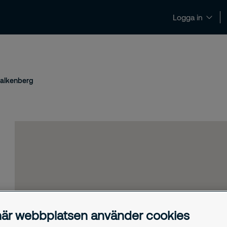
Logga in
Nyheter och insikter
Kontakt och support
alkenberg
är webbplatsen använder cookies