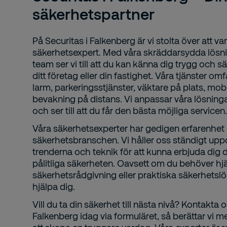
säkerhetspartner
På Securitas i Falkenberg är vi stolta över att va
säkerhetsexpert. Med våra skräddarsydda lös
team ser vi till att du kan känna dig trygg och s
ditt företag eller din fastighet. Våra tjänster om
larm, parkeringsstjänster, väktare på plats, mob
bevakning på distans. Vi anpassar våra lösninga
och ser till att du får den bästa möjliga servicen.
Våra säkerhetsexperter har gedigen erfarenhe
säkerhetsbranschen. Vi håller oss ständigt up
trenderna och teknik för att kunna erbjuda dig 
pålitliga säkerheten. Oavsett om du behöver hj
säkerhetsrådgivning eller praktiska säkerhetslösn
hjälpa dig.
Vill du ta din säkerhet till nästa nivå? Kontakta 
Falkenberg idag via formuläret, så berättar vi m