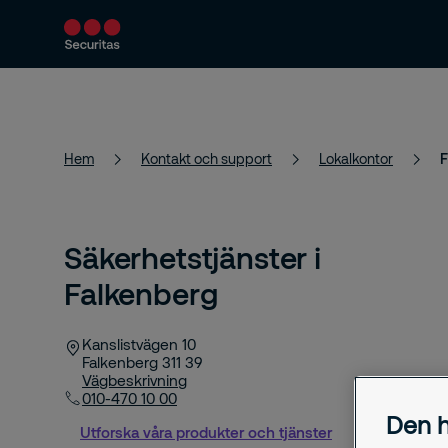
Produkter och tjänster
Säkerhetslösningar
Hem
Kontakt och support
Lokalkontor
F
Säkerhetstjänster i
Falkenberg
Kanslistvägen 10
Falkenberg
311 39
Vägbeskrivning
010-470 10 00
Den h
Utforska våra produkter och tjänster