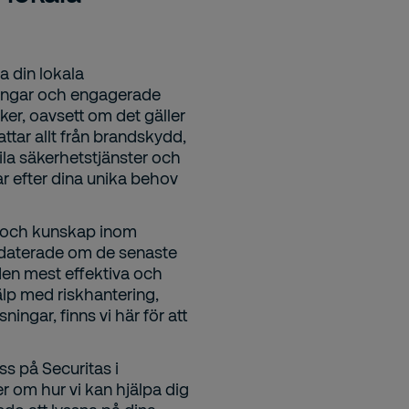
ra din lokala
ningar och engagerade
äker, oavsett om det gäller
fattar allt från brandskydd,
ila säkerhetstjänster och
r efter dina unika behov
t och kunskap inom
pdaterade om de senaste
den mest effektiva och
älp med riskhantering,
ingar, finns vi här för att
oss på Securitas i
er om hur vi kan hjälpa dig