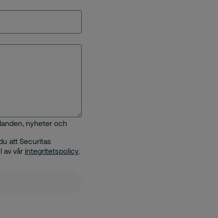
judanden, nyheter och
u att Securitas
l av vår
integritetspolicy
.