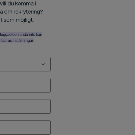
vill du komma i
ga om rekrytering?
rt som möjligt.
nloggad och ändå inte kan
bläsares inställningar.
lösning från Securitas