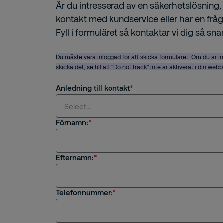
Är du intresserad av en säkerhetslösning, 
kontakt med kundservice eller har en frå
Fyll i formuläret så kontaktar vi dig så sna
Du måste vara inloggad för att skicka formuläret. Om du är i
skicka det, se till att "Do not track" inte är aktiverat i din web
Anledning till kontakt
Select...
Förnamn:
Select...
Efternamn:
Jag är intresserad av en tjänst eller säkerhets
Jag är kund hos Securitas
Telefonnummer:
Frågor om rekrytering eller karriär på Securitas