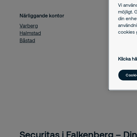
Vi använ
möjligt. 
Närliggande kontor
din enhe
användni
Varberg
cookies g
Halmstad
Båstad
Klicka hä
Cookie
Securitas i Falkenberg – Din