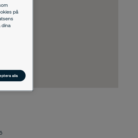
 som
ookies på
latsens
 dina
ptera alla